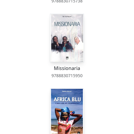
9788830715738
Missionaria
9788830715950