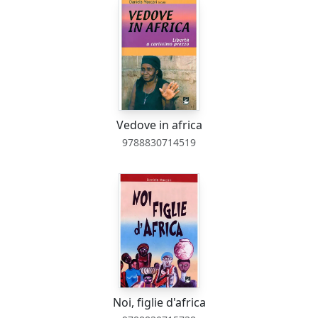
Vedove in africa
9788830714519
Noi, figlie d'africa