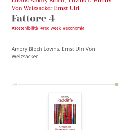
Lovins Amory Bloch
Lovins L. Hunter
,
,
Von Weizsacker Ernst Ulri
Fattore 4
#
sostenibilità
#
red week
#
economia
Amory Bloch Lovins, Ernst Ulri Von
Weizsacker