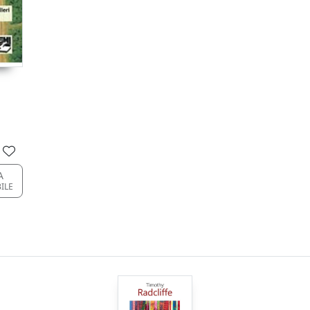
A
ILE