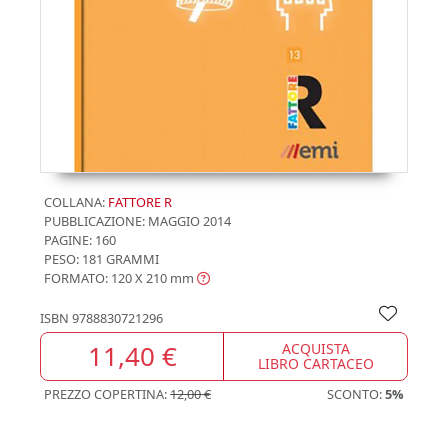
COLLANA:
FATTORE R
PUBBLICAZIONE:
MAGGIO 2014
PAGINE: 160
PESO: 181 GRAMMI
FORMATO: 120 X 210
mm
ISBN
9788830721296
11,40 €
ACQUISTA
LIBRO CARTACEO
PREZZO COPERTINA:
12,00 €
SCONTO:
5%