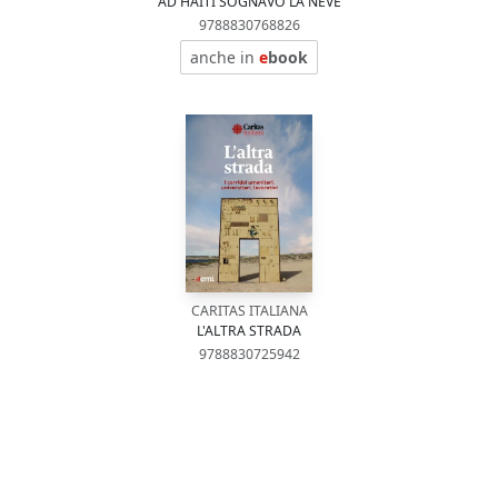
AD HAITI SOGNAVO LA NEVE
9788830768826
anche in
e
book
CARITAS ITALIANA
L'ALTRA STRADA
9788830725942