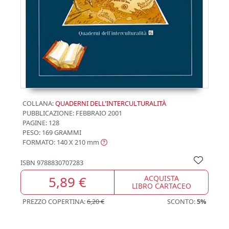
COLLANA:
QUADERNI DELL'INTERCULTURALITÀ
PUBBLICAZIONE:
FEBBRAIO 2001
PAGINE: 128
PESO: 169 GRAMMI
FORMATO: 140 X 210
mm
ISBN
9788830707283
5,89 €
ACQUISTA
LIBRO CARTACEO
PREZZO COPERTINA:
6,20 €
SCONTO:
5%