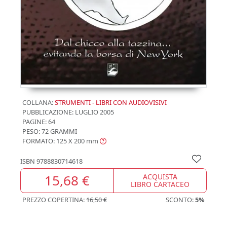
COLLANA:
STRUMENTI - LIBRI CON AUDIOVISIVI
PUBBLICAZIONE:
LUGLIO 2005
PAGINE: 64
PESO: 72 GRAMMI
FORMATO: 125 X 200
mm
ISBN
9788830714618
15,68 €
ACQUISTA
LIBRO CARTACEO
PREZZO COPERTINA:
16,50 €
SCONTO:
5%