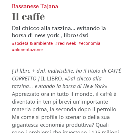
Bassanese Tajana
Il caffè
Dal chicco alla tazzina... evitando la
borsa di new york , libro+dvd
#
società & ambiente
#
red week
#
economia
#
alimentazione
[ Il libro + dvd, indivisibile, ha il titolo di CAFFÈ
CORRETTO ]
IL LIBRO.
«Dal chicco alla
tazzina... evitando la borsa di New York»
Apprezzato ora in tutto il mondo, il caffè è
diventato in tempi brevi un'importante
materia prima, la seconda dopo il petrolio.
Ma come si profila lo scenario della sua
gigantesca economia produttiva? Quali
sono i problemi che investono i 125 milioni