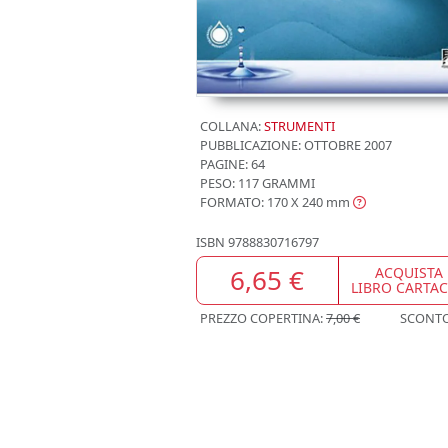
COLLANA:
STRUMENTI
PUBBLICAZIONE:
OTTOBRE 2007
PAGINE: 64
PESO: 117 GRAMMI
FORMATO: 170 X 240
mm
ISBN
9788830716797
6,65 €
ACQUISTA
LIBRO CARTA
PREZZO COPERTINA:
7,00 €
SCONT