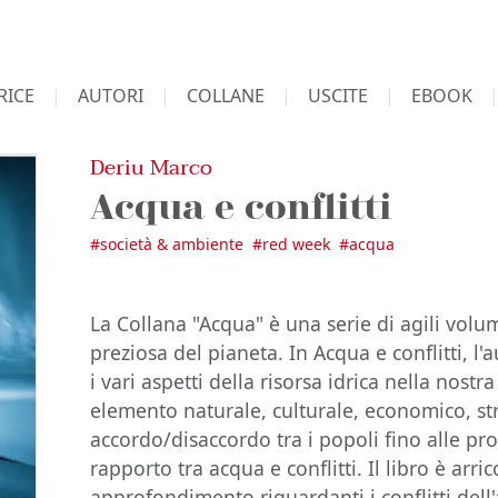
RICE
AUTORI
COLLANE
USCITE
EBOOK
Deriu Marco
Acqua e conflitti
#
società & ambiente
#
red week
#
acqua
La Collana "Acqua" è una serie di agili volum
preziosa del pianeta. In Acqua e conflitti, l'a
i vari aspetti della risorsa idrica nella nost
elemento naturale, culturale, economico, s
accordo/disaccordo tra i popoli fino alle pro
rapporto tra acqua e conflitti. Il libro è arri
approfondimento riguardanti i conflitti dell'