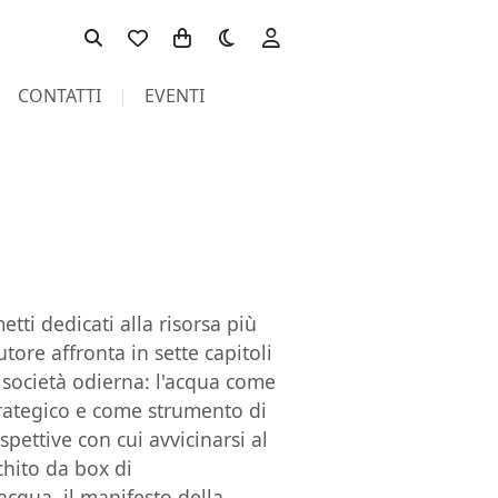
Toggle theme
CONTATTI
EVENTI
etti dedicati alla risorsa più
utore affronta in sette capitoli
ra società odierna: l'acqua come
trategico e come strumento di
spettive con cui avvicinarsi al
cchito da box di
acqua, il manifesto della