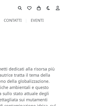
Toggle theme
CONTATTI
EVENTI
etti dedicati alla risorsa più
utrice tratta il tema della
eno della globalizzazione.
tiche ambientali e questo
ullo stato attuale degli
dettagliata sui mutamenti
i di contaminazione idrica, sul