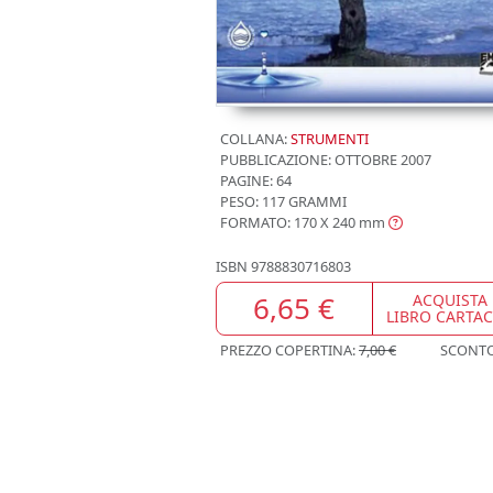
COLLANA:
STRUMENTI
PUBBLICAZIONE:
OTTOBRE 2007
PAGINE: 64
PESO: 117 GRAMMI
FORMATO: 170 X 240
mm
ISBN
9788830716803
6,65 €
ACQUISTA
LIBRO CARTA
PREZZO COPERTINA:
7,00 €
SCONT