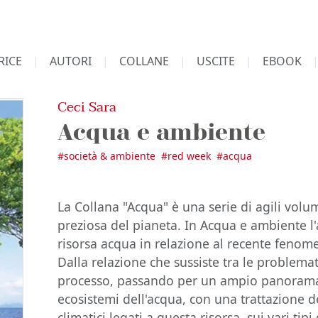
RICE
AUTORI
COLLANE
USCITE
EBOOK
Ceci Sara
Acqua e ambiente
#
società & ambiente
#
red week
#
acqua
La Collana "Acqua" è una serie di agili volum
preziosa del pianeta. In Acqua e ambiente l'a
risorsa acqua in relazione al recente fenom
Dalla relazione che sussiste tra le problema
processo, passando per un ampio panorama s
ecosistemi dell'acqua, con una trattazione 
climatici legati a questa risorsa, sui vari tip