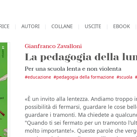
RICE
AUTORI
COLLANE
USCITE
EBOOK
Gianfranco Zavalloni
La pedagogia della l
Per una scuola lenta e non violenta
#
educazione
#
pedagogia della formazione
#
scuola
«È un invito alla lentezza. Andiamo troppo i
possibilità di fermarsi, guardare le cose bel
guardare i tramonti. Ma chiedete a qualcun
"Quando ti sei fermato per un tramonto l'u
molto importante!». Queste parole che ver