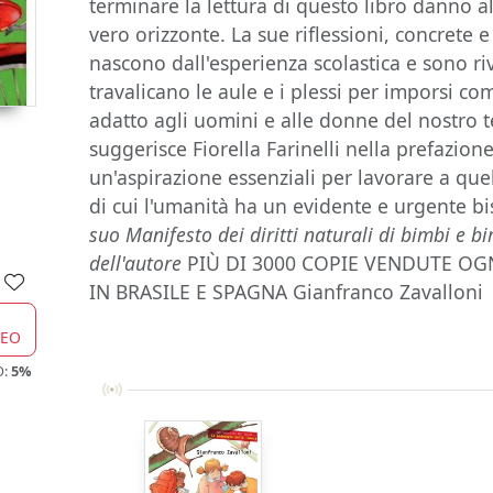
terminare la lettura di questo libro danno al 
vero orizzonte. La sue riflessioni, concrete 
nascono dall'esperienza scolastica e sono riv
travalicano le aule e i plessi per imporsi c
adatto agli uomini e alle donne del nostro
suggerisce Fiorella Farinelli nella prefazion
un'aspirazione essenziali per lavorare a q
di cui l'umanità ha un evidente e urgente 
suo Manifesto dei diritti naturali di bimbi e 
dell'autore
PIÙ DI 3000 COPIE VENDUTE O
IN BRASILE E SPAGNA Gianfranco Zavallon
CEO
O:
5%