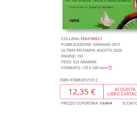
COLLANA:
EDUCARE21
PUBBLICAZIONE:
GENNAIO 2015
ULTIMA RISTAMPA:
AGOSTO 2026
PAGINE: 192
PESO: 323 GRAMMI
FORMATO: 170 X 240
mm
ISBN
9788830721012
12,35 €
ACQUISTA
LIBRO CARTA
PREZZO COPERTINA:
13,00 €
SCONT