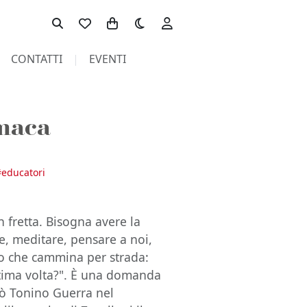
Toggle theme
CONTATTI
EVENTI
umaca
#
educatori
n fretta. Bisogna avere la
le, meditare, pensare a noi,
o che cammina per strada:
ltima volta?". È una domanda
gò Tonino Guerra nel