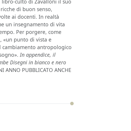
libro-culto di Zavalloni il suo
e ricche di buon senso,
olte ai docenti. In realtà
ome un insegnamento di vita
 tempo. Per porgere, come
e, «un punto di vista e
uel cambiamento antropologico
bisogno».
In appendice, il
bimbe Disegni in bianco e nero
GNI ANNO PUBBLICATO ANCHE
i