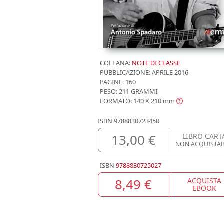
COLLANA:
NOTE DI CLASSE
PUBBLICAZIONE:
APRILE 2016
PAGINE: 160
PESO: 211 GRAMMI
FORMATO: 140 X 210
mm
ISBN
9788830723450
13,00 €
LIBRO CART
NON ACQUISTAB
ISBN
9788830725027
8,49 €
ACQUISTA
EBOOK