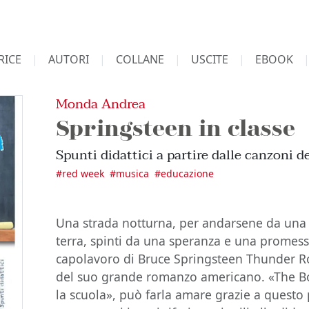
RICE
AUTORI
COLLANE
USCITE
EBOOK
Monda Andrea
Springsteen in classe
Spunti didattici a partire dalle canzoni d
#
red week
#
musica
#
educazione
Una strada notturna, per andarsene da una ci
terra, spinti da una speranza e una promessa
capolavoro di Bruce Springsteen Thunder Roa
del suo grande romanzo americano. «The Bo
la scuola», può farla amare grazie a questo