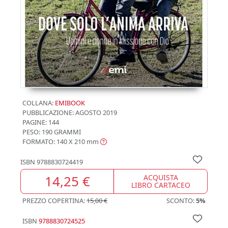
COLLANA:
EMIBOOK
PUBBLICAZIONE:
AGOSTO 2019
PAGINE: 144
PESO: 190 GRAMMI
FORMATO: 140 X 210
mm
ISBN
9788830724419
14,25 €
ACQUISTA
LIBRO CARTACEO
PREZZO COPERTINA:
15,00 €
SCONTO:
5%
ISBN
9788830724525