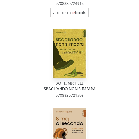
9788830724914
anche in
e
book
DOTTI MICHELE
SBAGLIANDO NON S'IMPARA
9788830721593