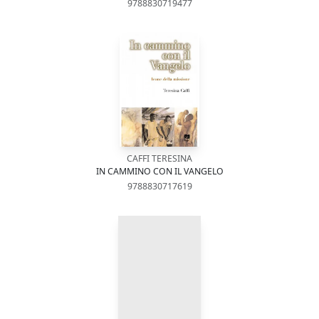
9788830719477
CAFFI TERESINA
IN CAMMINO CON IL VANGELO
9788830717619