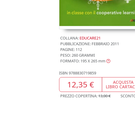
COLLANA:
EDUCARE21
PUBBLICAZIONE:
FEBBRAIO 2011
PAGINE: 112
PESO: 260 GRAMMI
FORMATO: 195 X 265
mm
ISBN
9788830719859
12,35 €
ACQUISTA
LIBRO CARTA
PREZZO COPERTINA:
13,00 €
SCONT