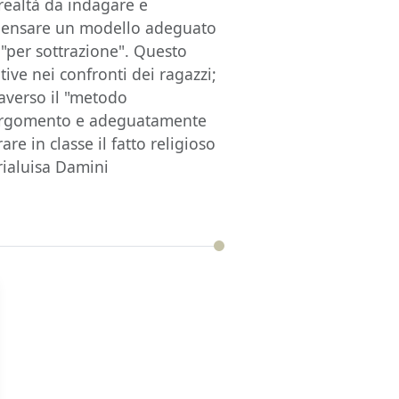
ealtà da indagare e
ipensare un modello adeguato
 "per sottrazione". Questo
tive nei confronti dei ragazzi;
raverso il "metodo
l'argomento e adeguatamente
re in classe il fatto religioso
rialuisa Damini