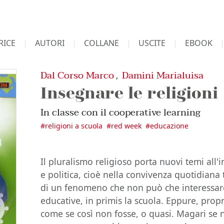
RICE
AUTORI
COLLANE
USCITE
EBOOK
Dal Corso Marco
Damini Marialuisa
,
Insegnare le religioni
In classe con il cooperative learning
#
religioni a scuola
#
red week
#
educazione
Il pluralismo religioso porta nuovi temi all'in
e politica, cioè nella convivenza quotidiana t
di un fenomeno che non può che interessar
educative, in primis la scuola. Eppure, prop
come se così non fosse, o quasi. Magari se