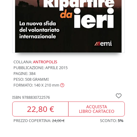
COLLANA:
ANTROPOLIS
PUBBLICAZIONE:
APRILE 2015
PAGINE: 384
PESO: 508 GRAMMI
FORMATO: 140 X 210
mm
ISBN
9788830722576
22,80 €
ACQUISTA
LIBRO CARTACEO
PREZZO COPERTINA:
24,00 €
SCONTO:
5%