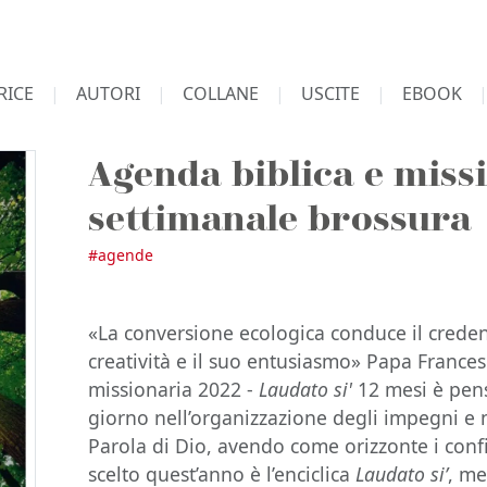
RICE
AUTORI
COLLANE
USCITE
EBOOK
Agenda biblica e miss
settimanale brossura
#
agende
«La conversione ecologica conduce il creden
creatività e il suo entusiasmo» Papa Frances
missionaria 2022 -
Laudato si'
12 mesi è pen
giorno nell’organizzazione degli impegni e n
Parola di Dio, avendo come orizzonte i confi
scelto quest’anno è l’enciclica
Laudato si’
, me