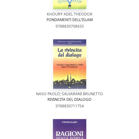
KHOURY ADEL THEODOR
FONDAMENTI DELL'ISLAM
9788830708433
NASO PAOLO; SALVARANI BRUNETTO
RIVINCITA DEL DIALOGO
9788830711754