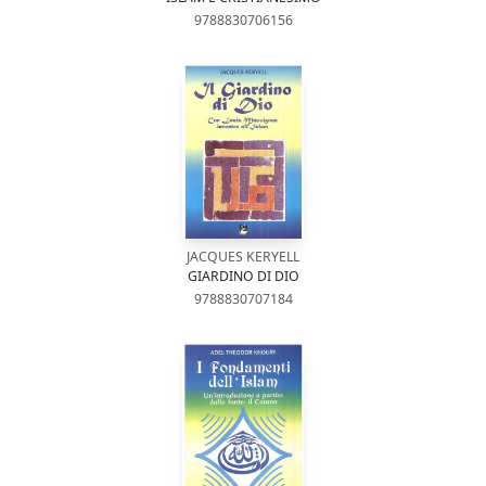
9788830706156
JACQUES KERYELL
GIARDINO DI DIO
9788830707184