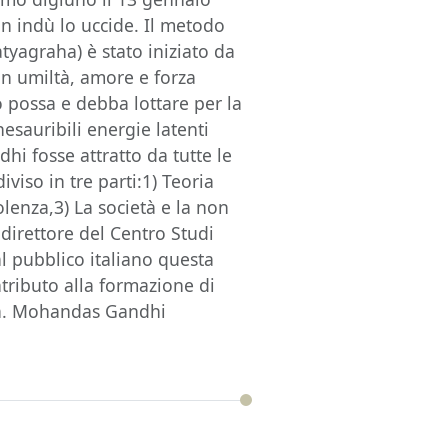
un indù lo uccide. Il metodo
atyagraha) è stato iniziato da
con umiltà, amore e forza
 possa e debba lottare per la
esauribili energie latenti
hi fosse attratto da tutte le
iviso in tre parti:1) Teoria
olenza,3) La società e la non
 direttore del Centro Studi
l pubblico italiano questa
tributo alla formazione di
ità. Mohandas Gandhi