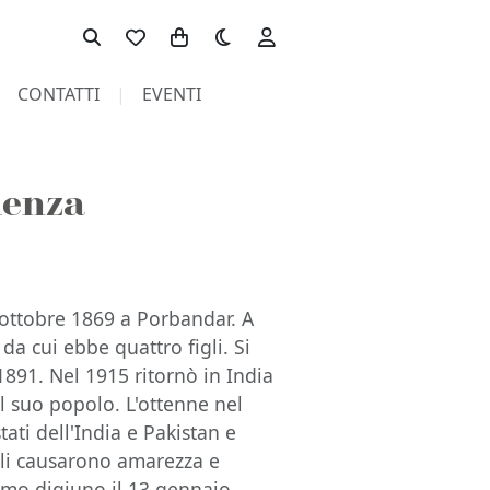
Toggle theme
CONTATTI
EVENTI
lenza
ttobre 1869 a Porbandar. A
da cui ebbe quattro figli. Si
1891. Nel 1915 ritornò in India
l suo popolo. L'ottenne nel
tati dell'India e Pakistan e
gli causarono amarezza e
imo digiuno il 13 gennaio