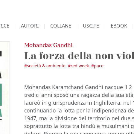
RICE
AUTORI
COLLANE
USCITE
EBOOK
Mohandas Gandhi
La forza della non vio
#
società & ambiente
#
red week
#
pace
Mohandas Karamchand Gandhi nacque il 2 o
tredici anni sposò una ragazza della sua età 
laureò in giurisprudenza in Inghilterra, nel 
continuando la lotta per la indipendenza de
1947, ma la divisione del territorio nei due s
soprattutto la lotta tra hindù e musulmani 
dolore. Riprese la sua campagna con un ult