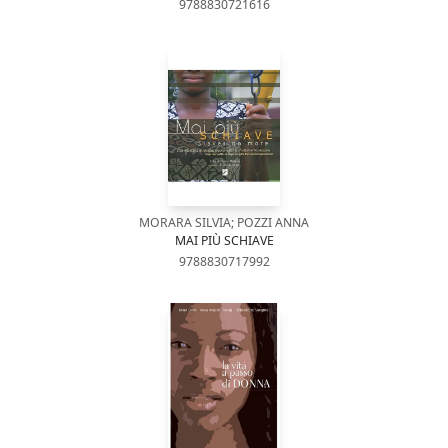
9788830721616
MORARA SILVIA; POZZI ANNA
MAI PIÙ SCHIAVE
9788830717992