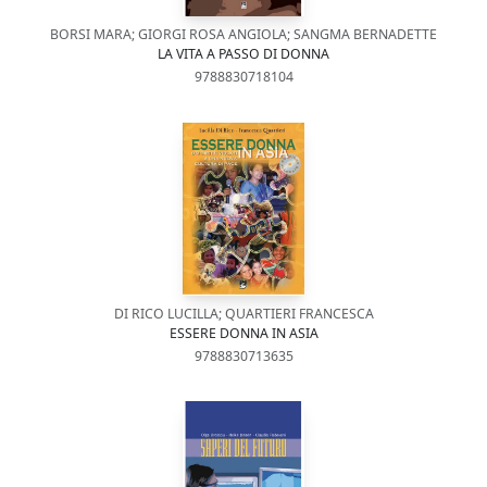
BORSI MARA; GIORGI ROSA ANGIOLA; SANGMA BERNADETTE
LA VITA A PASSO DI DONNA
9788830718104
DI RICO LUCILLA; QUARTIERI FRANCESCA
ESSERE DONNA IN ASIA
9788830713635