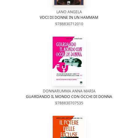
LANO ANGELA
VOCI DI DONNE IN UN HAMMAM
9788830712010
DONNARUMMA ANNA MARIA
GUARDANDO IL MONDO CON OCCHI DI DONNA
9788830707535