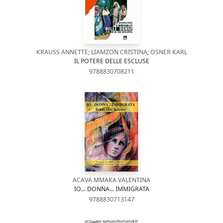
KRAUSS ANNETTE; LIAMZON CRISTINA; OSNER KARL
IL POTERE DELLE ESCLUSE
9788830708211
ACAVA MMAKA VALENTINA
IO... DONNA... IMMIGRATA
9788830713147