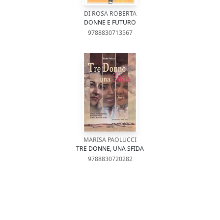
DI ROSA ROBERTA
DONNE E FUTURO
9788830713567
MARISA PAOLUCCI
TRE DONNE, UNA SFIDA
9788830720282