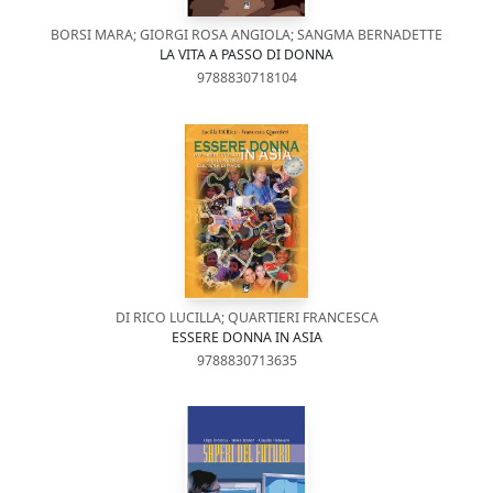
BORSI MARA; GIORGI ROSA ANGIOLA; SANGMA BERNADETTE
LA VITA A PASSO DI DONNA
9788830718104
DI RICO LUCILLA; QUARTIERI FRANCESCA
ESSERE DONNA IN ASIA
9788830713635