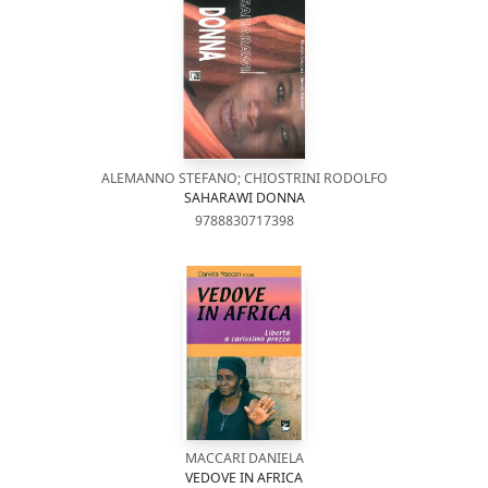
ALEMANNO STEFANO; CHIOSTRINI RODOLFO
SAHARAWI DONNA
9788830717398
MACCARI DANIELA
VEDOVE IN AFRICA