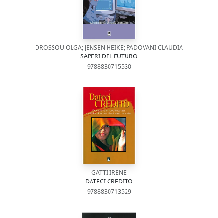
DROSSOU OLGA; JENSEN HEIKE; PADOVANI CLAUDIA
SAPERI DEL FUTURO
9788830715530
GATTI IRENE
DATECI CREDITO
9788830713529