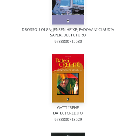
DROSSOU OLGA; JENSEN HEIKE; PADOVANI CLAUDIA
SAPERI DEL FUTURO
9788830715530
GATTI IRENE
DATECI CREDITO
9788830713529