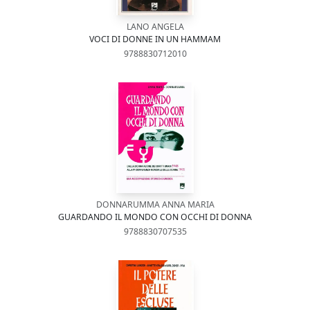
LANO ANGELA
VOCI DI DONNE IN UN HAMMAM
9788830712010
DONNARUMMA ANNA MARIA
GUARDANDO IL MONDO CON OCCHI DI DONNA
9788830707535