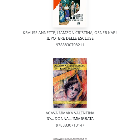
KRAUSS ANNETTE; LIAMZON CRISTINA; OSNER KARL
IL POTERE DELLE ESCLUSE
9788830708211
ACAVA MMAKA VALENTINA
IO... DONNA... IMMIGRATA
9788830713147