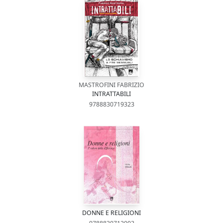
MASTROFINI FABRIZIO
INTRATTABILI
9788830719323
DONNE E RELIGIONI