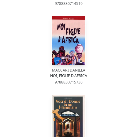
9788830714519
MACCARI DANIELA
NOI, FIGLIE D'AFRICA
9788830715738