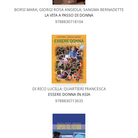
BORSI MARA; GIORGI ROSA ANGIOLA; SANGMA BERNADETTE
LA VITA A PASSO DI DONNA
9788830718104
DI RICO LUCILLA; QUARTIERI FRANCESCA
ESSERE DONNA IN ASIA
9788830713635