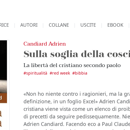
RICE
AUTORI
COLLANE
USCITE
EBOOK
Candiard Adrien
Sulla soglia della cos
La libertà del cristiano secondo paolo
#
spiritualità
#
red week
#
bibbia
«Non ho niente contro i ragionieri, ma la gr
definizione, in un foglio Excel» Adrien Can
cristiana viene vista come un elenco di proi
di precetti da seguire pedissequamente. Nien
Adrien Candiard. Facendo eco a Paul Claude