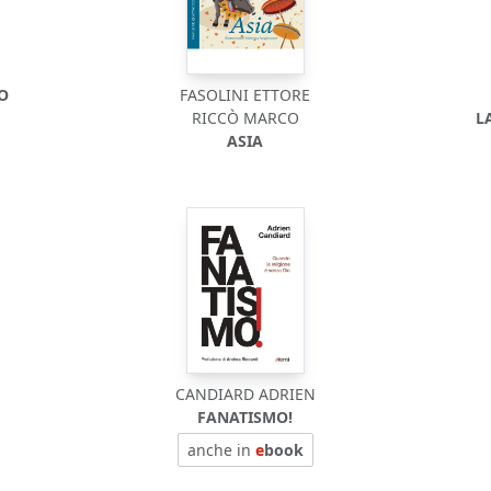
DO
FASOLINI ETTORE
RICCÒ MARCO
L
ASIA
CANDIARD ADRIEN
O
FANATISMO!
anche in
e
book