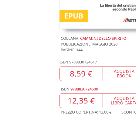
EPUB
COLLANA:
CAMMINI DELLO SPIRITO
PUBBLICAZIONE:
MAGGIO 2020
PAGINE: 144
ISBN
9788830724617
8,59 €
ACQUISTA
EBOOK
ISBN
9788830724600
12,35 €
ACQUISTA
LIBRO CART
PREZZO COPERTINA:
13,00 €
SCONT