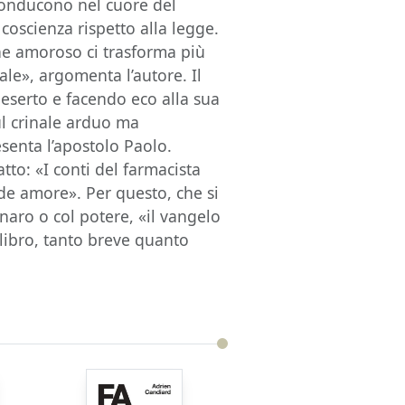
 conducono nel cuore del
 coscienza rispetto alla legge.
ine amoroso ci trasforma più
le», argomenta l’autore. Il
eserto e facendo eco alla sua
ul crinale arduo ma
esenta l’apostolo Paolo.
to: «I conti del farmacista
e amore». Per questo, che si
enaro o col potere, «il vangelo
libro, tanto breve quanto