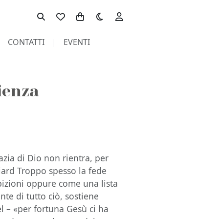
Toggle theme
CONTATTI
EVENTI
cienza
azia di Dio non rientra, per
diard Troppo spesso la fede
bizioni oppure come una lista
te di tutto ciò, sostiene
l – «per fortuna Gesù ci ha