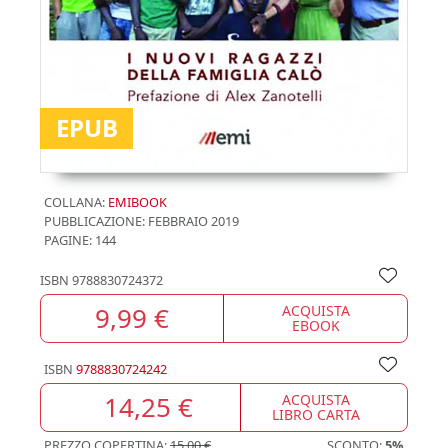
EPUB
COLLANA:
EMIBOOK
PUBBLICAZIONE:
FEBBRAIO 2019
PAGINE: 144
ISBN
9788830724372
9,99 €
ACQUISTA
EBOOK
ISBN
9788830724242
14,25 €
ACQUISTA
LIBRO CARTA
PREZZO COPERTINA:
15,00 €
SCONTO:
5%