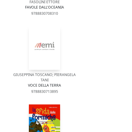
FASOLINI ETTORE
FAVOLE DALL'OCEANIA
9788830708310
GIUSEPPINA TOSCANO; PIERANGELA
TANI
VOCE DELLA TERRA
9788830713895