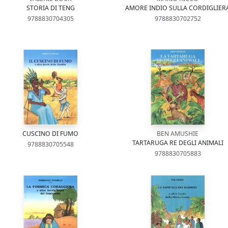
STORIA DI TENG
AMORE INDIO SULLA CORDIGLIER
9788830704305
9788830702752
CUSCINO DI FUMO
BEN AMUSHIE
TARTARUGA RE DEGLI ANIMALI
9788830705548
9788830705883