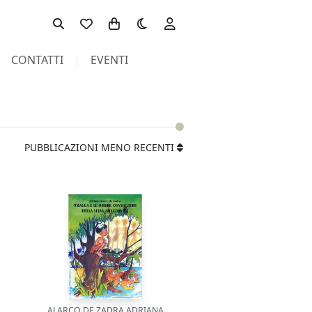
Toggle theme
CONTATTI
EVENTI
PUBBLICAZIONI MENO RECENTI
ALARCO DE ZADRA ADRIANA