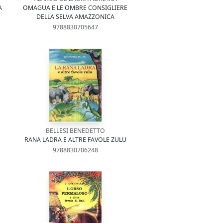
A
OMAGUA E LE OMBRE CONSIGLIERE
DELLA SELVA AMAZZONICA
9788830705647
BELLESI BENEDETTO
RANA LADRA E ALTRE FAVOLE ZULU
9788830706248