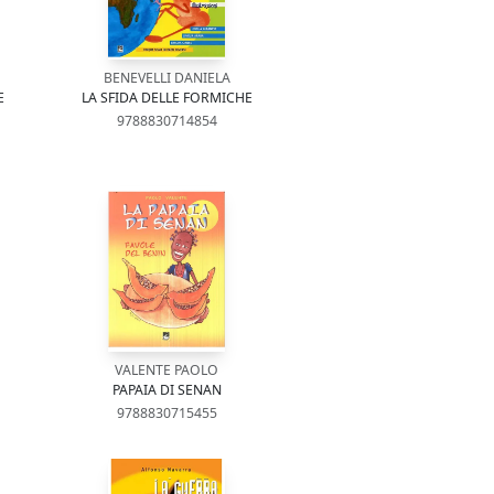
BENEVELLI DANIELA
E
LA SFIDA DELLE FORMICHE
9788830714854
VALENTE PAOLO
PAPAIA DI SENAN
9788830715455